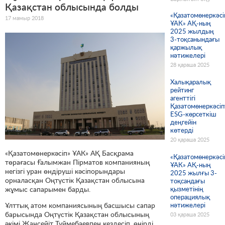
Қазақстан облысында болды
«Қазатомөнеркәсі
17 мамыр 2018
ҰАК» АҚ-ның
2025 жылдың
3-тоқсанындағы
қаржылық
нәтижелері
28 қараша 2025
Халықаралық
рейтинг
агенттігі
Қазатомөнеркәсіп
ESG-көрсеткіш
деңгейін
көтерді
20 қараша 2025
«Қазатомөнеркәсіп» ҰАК» АҚ Басқрама
«Қазатомөнеркәсі
төрағасы Ғалымжан Пірматов компанияның
ҰАК» АҚ-ның
негізгі уран өндіруші кәсіпорындары
2025 жылғы 3-
орналасқан Оңтүстік Қазақстан облысына
тоқсандағы
жұмыс сапарымен барды.
қызметінің
операциялық
Ұлттық атом компаниясының басшысы сапар
нәтижелері
барысында Оңтүстік Қазақстан облысының
03 қараша 2025
әкімі Жансейіт Түймебаевпен кездесіп, өңірді