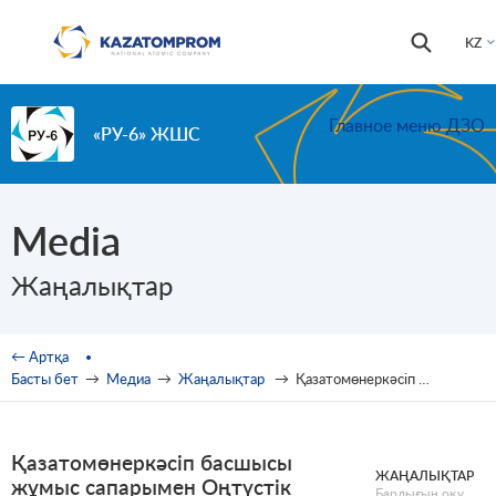
Skip to main content
Іздестір
Іздестіру
KZ
формас
Главное меню ДЗО
«РУ-6» ЖШС
Media
Жаңалықтар
You are here
← Артқа
Басты бет
→
Медиа
→
Жаңалықтар
→
Қазатомөнеркәсіп басшысы жұмыс сапарымен Оңтүстік Қазақстан облысында болды
Қазатомөнеркәсіп басшысы
ЖАҢАЛЫҚТАР
жұмыс сапарымен Оңтүстік
Барлығын оқу