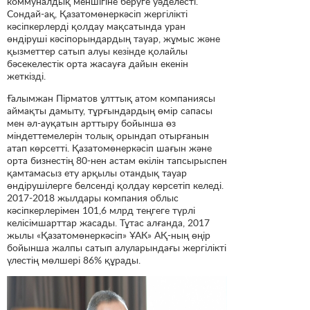
коммуналдық меншігіне беруге уәделесті.
Сондай-ақ, Қазатомөнеркәсіп жергілікті
кәсіпкерлерді қолдау мақсатында уран
өндіруші кәсіпорындардың тауар, жұмыс және
қызметтер сатып алуы кезінде қолайлы
бәсекелестік орта жасауға дайын екенін
жеткізді.
Ғалымжан Пірматов ұлттық атом компаниясы
аймақты дамыту, тұрғындардың өмір сапасы
мен әл-ауқатын арттыру бойынша өз
міндеттемелерін толық орындап отырғанын
атап көрсетті. Қазатомөнеркәсіп шағын және
орта бизнестің 80-нен астам өкілін тапсырыспен
қамтамасыз ету арқылы отандық тауар
өндірушілерге белсенді қолдау көрсетіп келеді.
2017-2018 жылдары компания облыс
кәсіпкерлерімен 101,6 млрд теңгеге түрлі
келісімшарттар жасады. Тұтас алғанда, 2017
жылы «Қазатомөнеркәсіп» ҰАК» АҚ-ның өңір
бойынша жалпы сатып алуларындағы жергілікті
үлестің мөлшері 86% құрады.