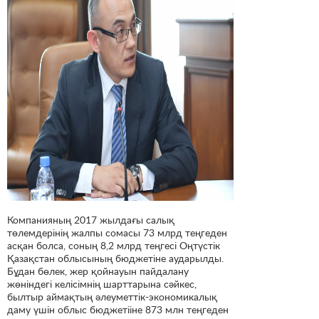
Компанияның 2017 жылдағы салық
төлемдерінің жалпы сомасы 73 млрд теңгеден
асқан болса, соның 8,2 млрд теңгесі Оңтүстік
Қазақстан облысының бюджетіне аударылды.
Бұдан бөлек, жер қойнауын пайдалану
жөніндегі келісімнің шарттарына сәйкес,
былтыр аймақтың әлеуметтік-экономикалық
даму үшін облыс бюджетііне 873 млн теңгеден