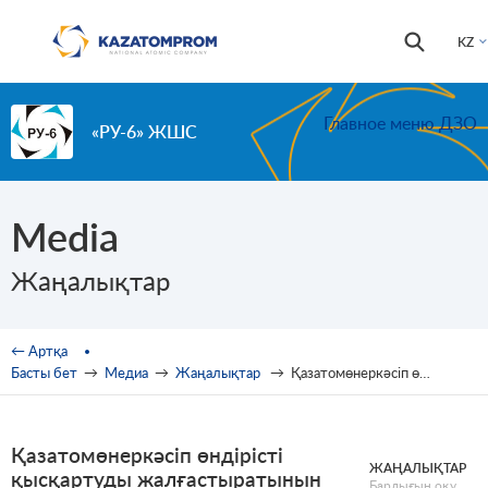
Skip to main content
Іздестір
Іздестіру
KZ
формас
Главное меню ДЗО
«РУ-6» ЖШС
Media
Жаңалықтар
You are here
← Артқа
Басты бет
→
Медиа
→
Жаңалықтар
→
Қазатомөнеркәсіп өндірісті қысқартуды жалғастыратынын хабарлайды
Қазатомөнеркәсіп өндірісті
ЖАҢАЛЫҚТАР
қысқартуды жалғастыратынын
Барлығын оқу