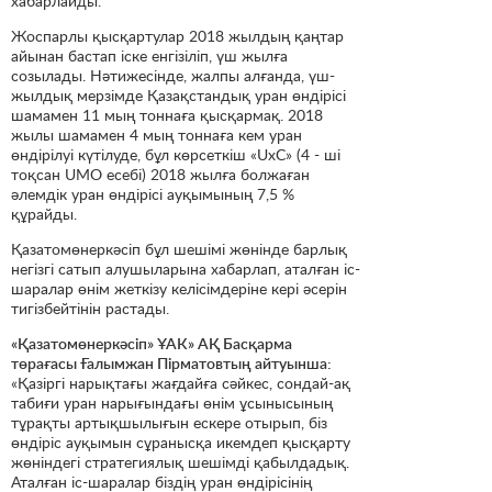
хабарлайды.
Жоспарлы қысқартулар 2018 жылдың қаңтар
айынан бастап іске енгізіліп, үш жылға
созылады. Нәтижесінде, жалпы алғанда, үш-
жылдық мерзімде Қазақстандық уран өндірісі
шамамен 11 мың тоннаға қысқармақ. 2018
жылы шамамен 4 мың тоннаға кем уран
өндірілуі күтілуде, бұл көрсеткіш «UxC» (4 - ші
тоқсан UMO есебі) 2018 жылға болжаған
әлемдік уран өндірісі ауқымының 7,5 %
құрайды.
Қазатомөнеркәсіп бұл шешімі жөнінде барлық
негізгі сатып алушыларына хабарлап, аталған іс-
шаралар өнім жеткізу келісімдеріне кері әсерін
тигізбейтінін растады.
«Қазатомөнеркәсіп» ҰАК» АҚ Басқарма
төрағасы Ғалымжан Пірматовтың айтуынша:
«Қазіргі нарықтағы жағдайға сәйкес, сондай-ақ
табиғи уран нарығындағы өнім ұсынысының
тұрақты артықшылығын ескере отырып, біз
өндіріс ауқымын сұранысқа икемдеп қысқарту
жөніндегі стратегиялық шешімді қабылдадық.
Аталған іс-шаралар біздің уран өндірісінің