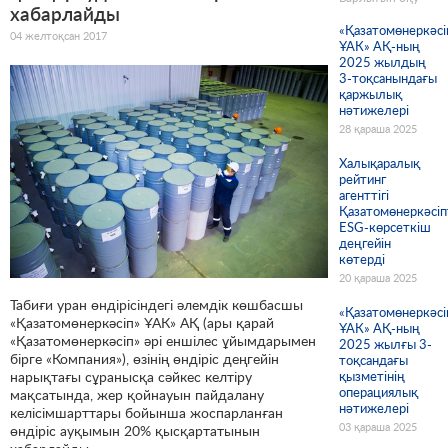
хабарлайды
«Қазатомөнеркәсі
04 желтоқсан 2017
ҰАК» АҚ-ның
2025 жылдың
3-тоқсанындағы
қаржылық
нәтижелері
28 қараша 2025
Халықаралық
рейтинг
агенттігі
Қазатомөнеркәсіп
ESG-көрсеткіш
деңгейін
көтерді
20 қараша 2025
Табиғи уран өндірісіндегі әлемдік көшбасшы
«Қазатомөнеркәсі
«Қазатомөнеркәсіп» ҰАК» АҚ (ары қарай
ҰАК» АҚ-ның
«Қазатомөнеркәсіп» әрі еншілес ұйымдарымен
2025 жылғы 3-
бірге «Компания»), өзінің өндіріс деңгейін
тоқсандағы
нарықтағы сұранысқа сәйкес келтіру
қызметінің
операциялық
мақсатында, жер қойнауын пайдалану
нәтижелері
келісімшарттары бойынша жоспарланған
03 қараша 2025
өндіріс ауқымын 20% қысқартатынын