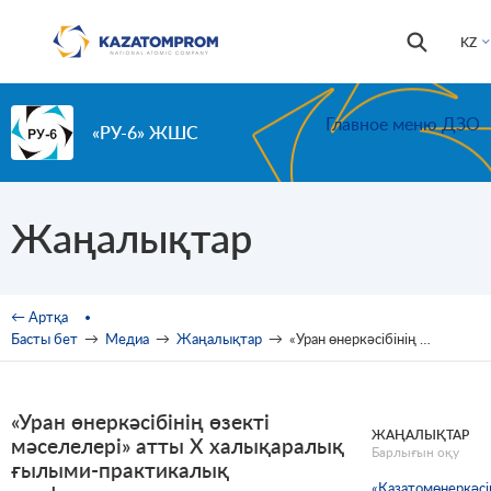
Skip to main content
Іздестір
Іздестіру
KZ
формас
Главное меню ДЗО
«РУ-6» ЖШС
Жаңалықтар
You are here
← Артқа
Басты бет
→
Медиа
→
Жаңалықтар
→
«Уран өнеркәсібінің өзекті мәселелері» атты Х халықаралық ғылыми-практикалық конференция
«Уран өнеркәсібінің өзекті
ЖАҢАЛЫҚТАР
мәселелері» атты Х халықаралық
Барлығын оқу
ғылыми-практикалық
«Қазатомөнеркәсі