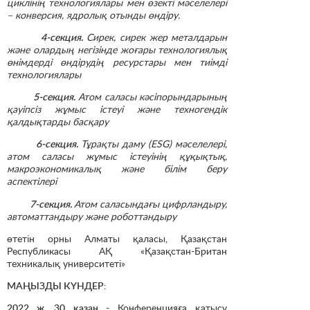
циклінің технологиялары мен өзекті мәселелері
– конверсия, ядролық отынды өндіру.
4-секция.
Сирек, сирек жер металдарын
және олардың негізінде жоғары технологиялық
өнімдерді өндірудің ресурстары мен тиімді
технологиялары
5-секция.
Атом саласы кәсіпорындарының
қауіпсіз жұмыс істеуі және техногендік
қалдықтарды басқару
6-секция.
Тұрақты даму (ESG) мәселелері,
атом саласы жұмыс істеуінің құқықтық,
макроэкономикалық және білім беру
аспектілері
7-секция.
Атом саласындағы цифрландыру,
автоматтандыру және роботтандыру
өтетін орны Алматы қаласы, Қазақстан
Республикасы АҚ «Қазақстан-Британ
техникалық университеті»
МАҢЫЗДЫ КҮНДЕР:
2022 ж. 30 қазан
- Конференцияға қатысу