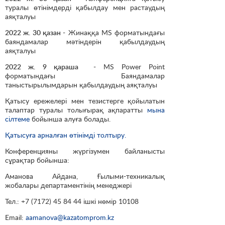
туралы өтінімдерді қабылдау мен растаудың
аяқталуы
2022 ж. 30 қазан
- Жинаққа MS форматындағы
баяндамалар мәтіндерін қабылдаудың
аяқталуы
2022 ж. 9 қараша
- MS Power Point
форматындағы Баяндамалар
таныстырылымдарын қабылдаудың аяқталуы
Қатысу ережелері мен тезистерге қойылатын
талаптар туралы толығырақ ақпаратты
мына
сілтеме
бойынша алуға болады.
Қатысуға арналған өтінімді толтыру.
Конференцияны жүргізумен байланысты
сұрақтар бойынша:
Аманова Айдана, Ғылыми-техникалық
жобалары департаментінің менеджері
Тел.: +7 (7172) 45 84 44 ішкі нөмір 10108
Email:
aamanova@kazatomprom.kz