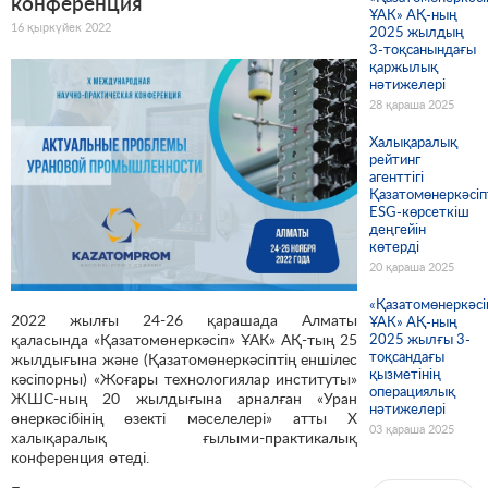
конференция
ҰАК» АҚ-ның
16 қыркүйек 2022
2025 жылдың
3-тоқсанындағы
қаржылық
нәтижелері
28 қараша 2025
Халықаралық
рейтинг
агенттігі
Қазатомөнеркәсіп
ESG-көрсеткіш
деңгейін
көтерді
20 қараша 2025
«Қазатомөнеркәсі
2022 жылғы 24-26 қарашада Алматы
ҰАК» АҚ-ның
қаласында «Қазатомөнеркәсіп» ҰАК» АҚ-тың 25
2025 жылғы 3-
тоқсандағы
жылдығына және (Қазатомөнеркәсіптің еншілес
қызметінің
кәсіпорны) «Жоғары технологиялар институты»
операциялық
ЖШС-ның 20 жылдығына арналған «Уран
нәтижелері
өнеркәсібінің өзекті мәселелері» атты Х
03 қараша 2025
халықаралық ғылыми-практикалық
конференция өтеді.