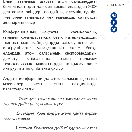
Биыл аталмыш шараға атом саласындағы
БӨЛІСУ
белгілі кәсіпорындар мен компаниялардың 200-
ден астам өкілдері, сондай-ақ әлемнің түкпір-
түкпірінен ғалымдар мен мамандар қатысуды
жоспарлап отыр.
Конференцияның мақсаты – халықаралық
ғылыми қоғамдастыққа, озық материалдарды,
техника мен жабдықтарды әзірлеушілер мен
өндірушілерге Қазақстанның және басқа
елдердің атом саласының кәсіпорындарын
дамыту мақсатында өзекті ғылыми-
технологиялық мақсаттарды талқылау және
оларды шешу үшін алаң ұсыну.
Алдағы конференцияда атом саласының өзекті
мәселелері жеті негізгі секцияларда
қарастырылады:
1-с
екция.
Геология, геотехнология және
тау-кен дайындық жұмыстары
2-секция.
Уран өндіру және қайта өңдеу
технологиясы
3-секция.
Реакторға дейінгі ядролық-отын