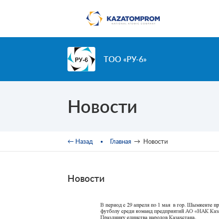
Перейти к основному содержанию
ТОО «РУ-6»
Новости
Вы здесь
← Назад
Главная
→
Новости
Новости