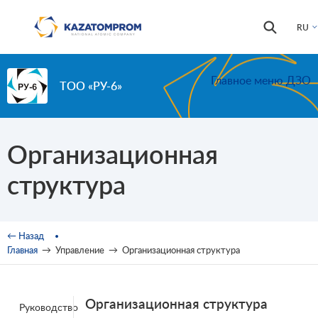
Перейти к основному содержанию
Форма
Поиск
RU
поиска
Главное меню ДЗО
ТОО «РУ-6»
Организационная
структура
Вы здесь
← Назад
Главная
→
Управление
→
Организационная структура
Организационная структура
Руководство