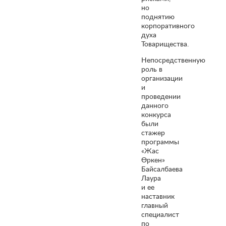
но
поднятию
корпоративного
духа
Товарищества.
Непосредственную
роль в
организации
и
проведении
данного
конкурса
были
стажер
программы
«Жас
Өркен»
Байсалбаева
Лаура
и ее
наставник
главный
специалист
по