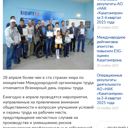
результаты АО
«НАК
«Казатомпром»
за 3-й квартал
2025 года
28 ноября 2025
Международное
рейтинговое
агентство
повысило ESG-
оценку
Казатомпрома
20 ноября 2025
Операционные
28 апреля более чем в ста странах мира по
результаты
инициативе Международной организации труда
деятельности
отмечается Всемирный день охраны труда.
АО «НАК
«Казатомпром»
Ежегодно в апреле проводятся мероприятия,
за 3-й квартал
направленные на привлечение внимания
2025 года
общественности к вопросам улучшения условий
03 ноября 2025
и охраны труда на рабочем месте,
предотвращения несчастных случаев на
производстве и уменьшению рисков
возникновения профессиональных заболеваний.