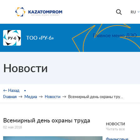
Перейти к основному содержанию
Форма
Поиск
RU
поиска
Главное меню ДЗО
ТОО «РУ-6»
Новости
Вы здесь
← Назад
Главная
→
Медиа
→
Новости
→
Всемирный день охраны труда
Всемирный день охраны труда
НОВОСТИ
02 мая 2018
Читать все
Финансовые