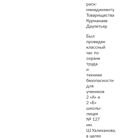
риск-
менеджменту
Товарищества
Курманаев
Даулетьяр.
Был
проведен
классный
час по
охране
труда
и
технике
безопасности
для
учеников
2 «А» и
2 «Б»
школы-
лицея
№ 127
им.
Ш.Уалиханова,
в целях